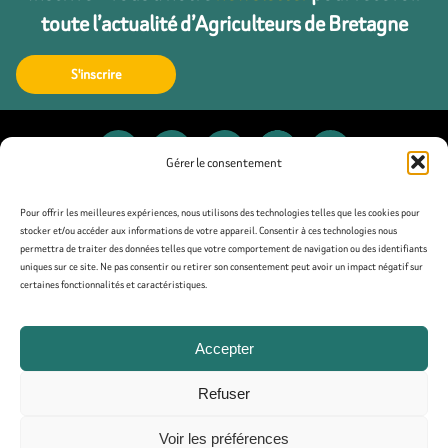
toute l’actualité d’Agriculteurs de Bretagne
S'inscrire
Gérer le consentement
Contact
Pour offrir les meilleures expériences, nous utilisons des technologies telles que les cookies pour
stocker et/ou accéder aux informations de votre appareil. Consentir à ces technologies nous
permettra de traiter des données telles que votre comportement de navigation ou des identifiants
Presse
uniques sur ce site. Ne pas consentir ou retirer son consentement peut avoir un impact négatif sur
certaines fonctionnalités et caractéristiques.
Mentions légales
Accepter
Politique de confidentialité
Refuser
Politique de cookies (UE)
Voir les préférences