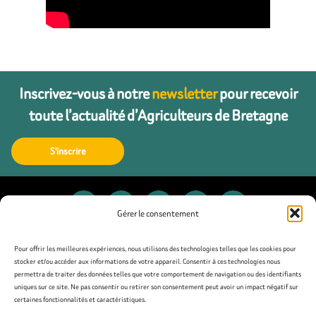
Inscrivez-vous à notre
newsletter
pour recevoir
toute l’actualité d’Agriculteurs de Bretagne
S'inscrire
Gérer le consentement
Contact
Pour offrir les meilleures expériences, nous utilisons des technologies telles que les cookies pour
stocker et/ou accéder aux informations de votre appareil. Consentir à ces technologies nous
permettra de traiter des données telles que votre comportement de navigation ou des identifiants
Presse
uniques sur ce site. Ne pas consentir ou retirer son consentement peut avoir un impact négatif sur
certaines fonctionnalités et caractéristiques.