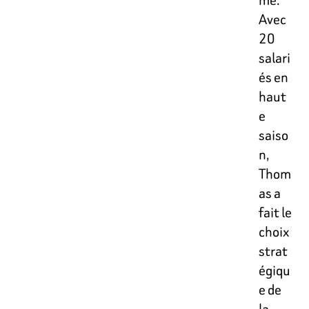
Avec
20
salari
és en
haut
e
saiso
n,
Thom
as a
fait le
choix
strat
égiqu
e de
la