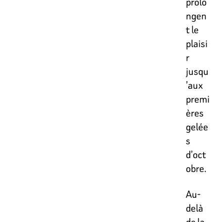
prolo
ngen
t le
plaisi
r
jusqu
’aux
premi
ères
gelée
s
d’oct
obre.
Au-
delà
de la