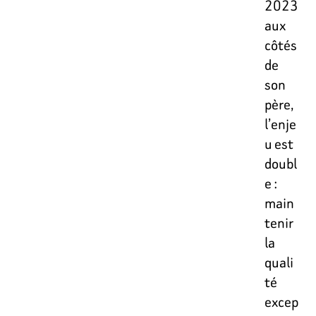
2023
aux
côtés
de
son
père,
l’enje
u est
doubl
e :
main
tenir
la
quali
té
excep