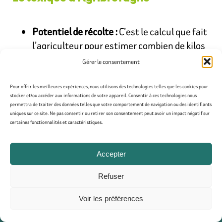
Potentiel de récolte :
C’est le calcul que fait
l’agriculteur pour estimer combien de kilos
il va pouvoir vendre en observant les fleurs.
Gérer le consentement
Taille de formation :
Comme pour un rosier,
Pour offrir les meilleures expériences, nous utilisons des technologies telles que les cookies pour
on coupe les branches pour donner une
stocker et/ou accéder aux informations de votre appareil. Consentir à ces technologies nous
forme spécifique (ici en cône) afin que la
permettra de traiter des données telles que votre comportement de navigation ou des identifiants
uniques sur ce site. Ne pas consentir ou retirer son consentement peut avoir un impact négatif sur
lumière passe et que la cueillette soit plus
certaines fonctionnalités et caractéristiques.
simple.
Accepter
Refuser
Inscrivez-vous à notre
newsletter
pour recevoir
toute l’actualité d’Agriculteurs de Bretagne
Voir les préférences