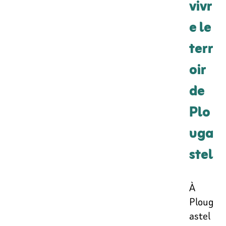
vivr
e le
terr
oir
de
Plo
uga
stel
À
Ploug
astel