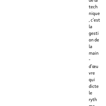
tech
nique
, c’est
la
gesti
on de
la
main
-
d’œu
vre
qui
dicte
le
ryth
me.