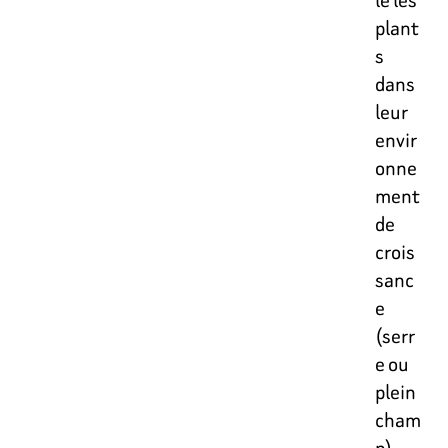
plant
s
dans
leur
envir
onne
ment
de
crois
sanc
e
(serr
e ou
plein
cham
p)