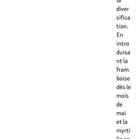
diver
sifica
tion.
En
intro
duisa
nt la
fram
boise
dès le
mois
de
mai
et la
myrti
lle en