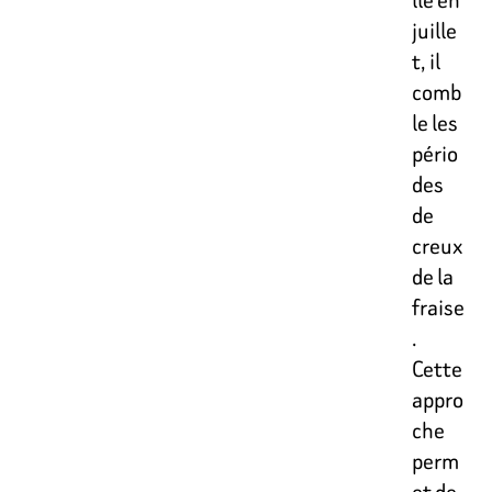
juille
t, il
comb
le les
pério
des
de
creux
de la
fraise
.
Cette
appro
che
perm
et de