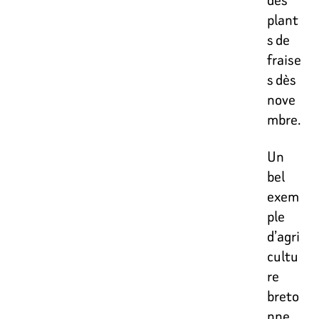
plant
s de
fraise
s dès
nove
mbre.
Un
bel
exem
ple
d’agri
cultu
re
breto
nne