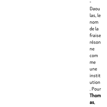
-
Daou
las, le
nom
de la
fraise
réson
ne
com
me
une
instit
ution
. Pour
Thom
as
,