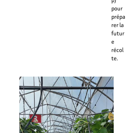
pour
prépa
rer la
futur
e
récol
te.