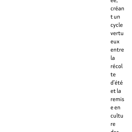
créan
t un
cycle
vertu
eux
entre
la
récol
te
d’été
et la
remis
e en
cultu
re
des