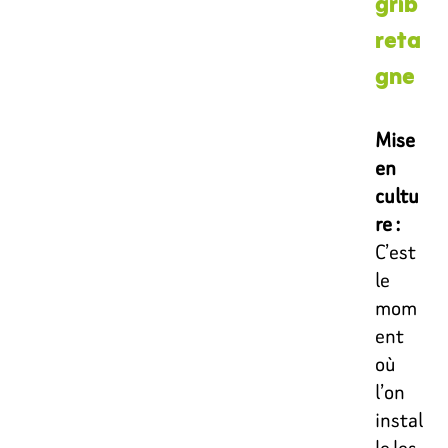
grib
reta
gne
Mise
en
cultu
re :
C’est
le
mom
ent
où
l’on
instal
le les