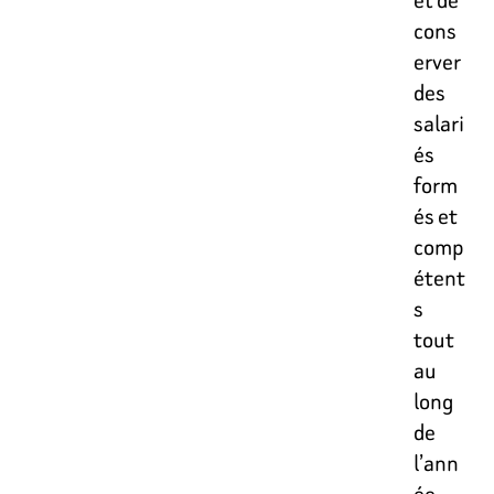
cons
erver
des
salari
és
form
és et
comp
étent
s
tout
au
long
de
l’ann
ée,