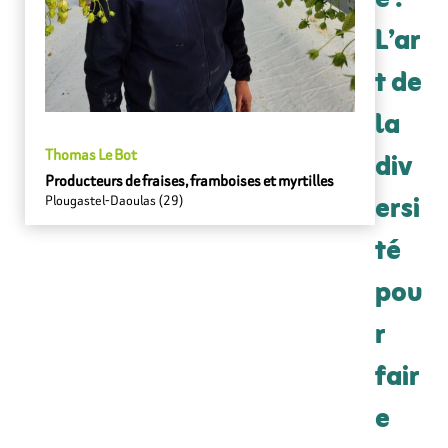
e :
L’ar
t de
la
div
Thomas Le Bot
Producteurs de fraises, framboises et myrtilles
ersi
Plougastel-Daoulas (29)
té
pou
r
fair
e