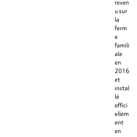
reven
u sur
la
ferm
e
famili
ale
en
2016
et
instal
lé
offici
ellem
ent
en