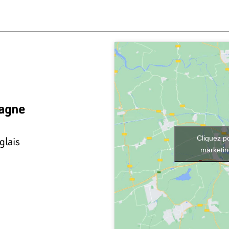
tagne
glais
Cliquez p
marketin