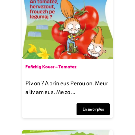
Fañchig Kouer – Tomatez
Piv on ? A orin eus Perou on. Meur
a liv am eus. Me zo …
En savoir plus