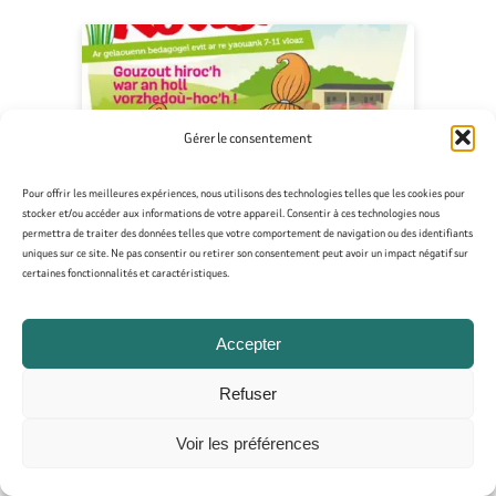
Gérer le consentement
Pour offrir les meilleures expériences, nous utilisons des technologies telles que les cookies pour
stocker et/ou accéder aux informations de votre appareil. Consentir à ces technologies nous
permettra de traiter des données telles que votre comportement de navigation ou des identifiants
uniques sur ce site. Ne pas consentir ou retirer son consentement peut avoir un impact négatif sur
certaines fonctionnalités et caractéristiques.
Fañchig Kouer – Morzhed-hoc’h
Accepter
Piv on-me ? Me zo roz penn-da-
benn. Gallout a reer lakaat
Refuser
ac'hanon en ur sandwich. …
Voir les préférences
En savoir plus