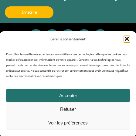
S'inscrire
Gérer le consentement
Contact
Pour offrir les meilleures expériences, nous utilisons des technologies telles que les cookies pour
stocker et/ou accéder aux informations de votre appareil. Consentir à ces technologies nous
permettra de traiter des données telles que votre comportement de navigation ou des identifiants
Presse
uniques sur ce site. Ne pas consentir ou retirer son consentement peut avoir un impact négatif sur
certaines fonctionnalités et caractéristiques.
Mentions légales
Accepter
Politique de confidentialité
Refuser
Politique de cookies (UE)
Voir les préférences