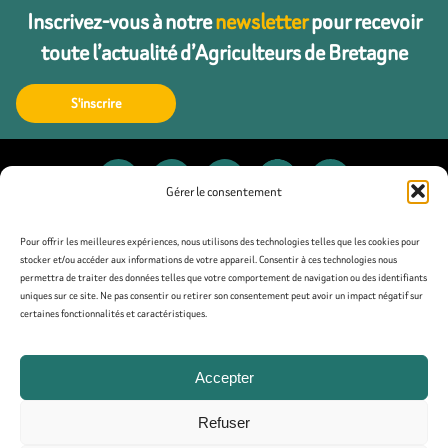
Inscrivez-vous à notre
newsletter
pour recevoir
toute l’actualité d’Agriculteurs de Bretagne
S'inscrire
Gérer le consentement
Contact
Pour offrir les meilleures expériences, nous utilisons des technologies telles que les cookies pour
stocker et/ou accéder aux informations de votre appareil. Consentir à ces technologies nous
permettra de traiter des données telles que votre comportement de navigation ou des identifiants
Presse
uniques sur ce site. Ne pas consentir ou retirer son consentement peut avoir un impact négatif sur
certaines fonctionnalités et caractéristiques.
Mentions légales
Accepter
Politique de confidentialité
Refuser
Politique de cookies (UE)