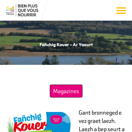
Fañchig Kouer – Ar Yaourt
Magazines
Gant bronneged e
vez graet laezh.
Laezh a bep seurt a