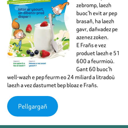
zebromp, laezh
buoc’h evit ar pep
brasañ, ha laezh
gavr, dañvadez pe
azenez zoken.
E Frañs e vez
produet laezh e 51
600 a feurmioù.
Gant 60 buoc’h
well-wazh e pep feurm eo 24 miliard a litradoù
laezh a vez dastumet bep bloaz e Frañs.
Pellgargañ