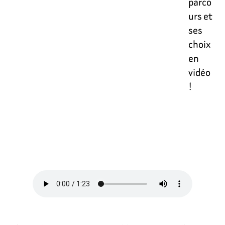
parco
urs et
ses
choix
en
vidéo
!