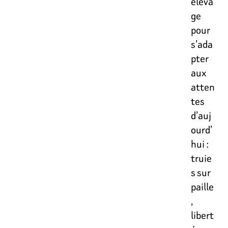
éleva
ge
pour
s’ada
pter
aux
atten
tes
d’auj
ourd’
hui :
truie
s sur
paille
,
libert