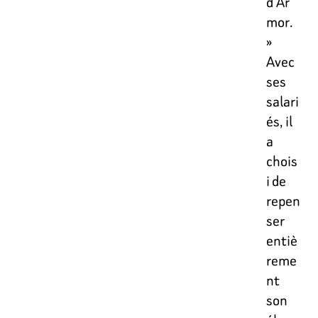
d’Ar
mor.
»
Avec
ses
salari
és, il
a
chois
i de
repen
ser
entiè
reme
nt
son