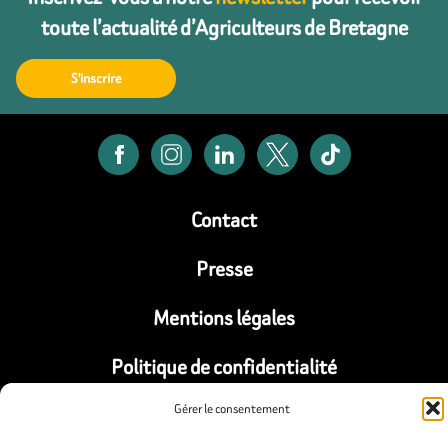
toute l’actualité d’Agriculteurs de Bretagne
S'inscrire
Contact
Presse
Mentions légales
Politique de confidentialité
Gérer le consentement
Politique de cookies (UE)