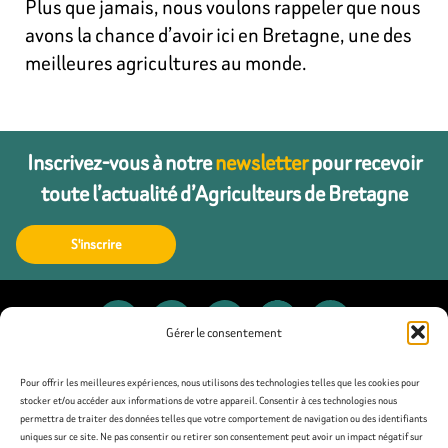
Plus que jamais, nous voulons rappeler que nous
avons la chance d’avoir ici en Bretagne, une des
meilleures agricultures au monde.
Inscrivez-vous à notre
newsletter
pour recevoir
toute l’actualité d’Agriculteurs de Bretagne
S'inscrire
Gérer le consentement
Contact
Pour offrir les meilleures expériences, nous utilisons des technologies telles que les cookies pour
stocker et/ou accéder aux informations de votre appareil. Consentir à ces technologies nous
permettra de traiter des données telles que votre comportement de navigation ou des identifiants
Presse
uniques sur ce site. Ne pas consentir ou retirer son consentement peut avoir un impact négatif sur