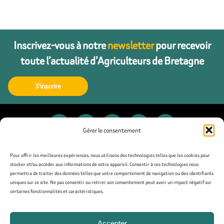
Inscrivez-vous à notre
newsletter
pour recevoir
toute l’actualité d’Agriculteurs de Bretagne
S'inscrire
Gérer le consentement
Contact
Pour offrir les meilleures expériences, nous utilisons des technologies telles que les cookies pour
stocker et/ou accéder aux informations de votre appareil. Consentir à ces technologies nous
permettra de traiter des données telles que votre comportement de navigation ou des identifiants
Presse
uniques sur ce site. Ne pas consentir ou retirer son consentement peut avoir un impact négatif sur
certaines fonctionnalités et caractéristiques.
Mentions légales
Accepter