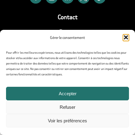
Contact
Presse
Gérer le consentement
Mentions légales
Pour offrir les meilleures expériences, nous utilisons des technologies telles que les cookies pour
stocker et/ou accéder aux informations de votre appareil. Consentir à ces technologies nous
Politique de confidentialité
permettra de traiter des données telles que votre comportement de navigation ou des identifiants
uniques sur ce site. Ne pas consentir ou retirer son consentement peut avoir un impact négatif sur
Politique de cookies (UE)
certaines fonctionnalités et caractéristiques.
Accepter
Refuser
Voir les préférences