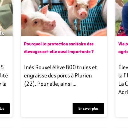
Pourquoi la protection sanitaire des
Vie p
élevages est-elle aussi importante ?
agric
 5
Inès Rouxel élève 800 truies et
Élev
lité
engraisse des porcs à Plurien
la f
 la
(22). Pour elle, ainsi …
La C
Adr
lus
En savoir plus