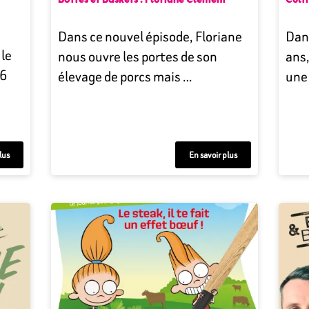
Bottes et Baskets : Floriane Clément
Culti
Dans ce nouvel épisode, Floriane
Dans
 le
nous ouvre les portes de son
ans,
“6
élevage de porcs mais …
une
lus
En savoir plus