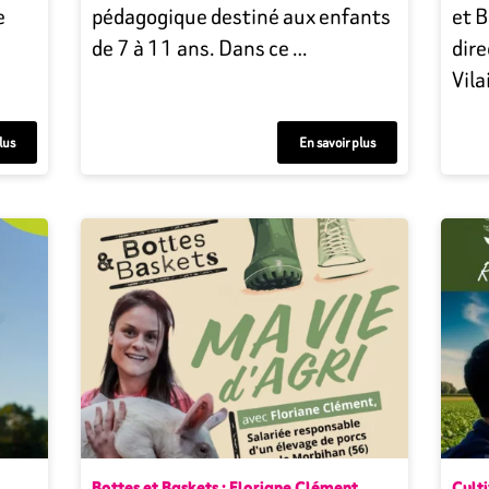
e
pédagogique destiné aux enfants
et B
de 7 à 11 ans. Dans ce …
dire
Vila
lus
En savoir plus