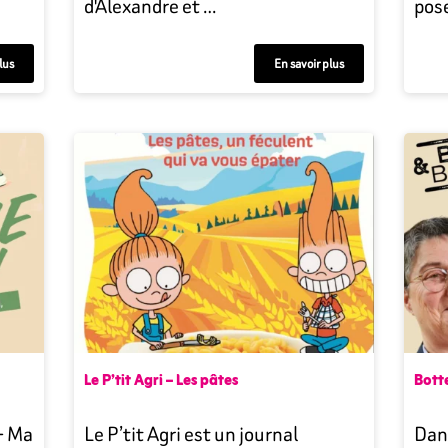
d'Alexandre et …
pose
lus
En savoir plus
Le P’tit Agri – Les pâtes
Botte
- Ma
Le P’tit Agri est un journal
Dans