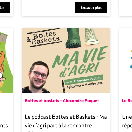
lus
En savoir plus
Bottes et baskets – Alexandre Paquet
La B
Le podcast Bottes et Baskets - Ma
Une 
ants
vie d’agri part à la rencontre
rép