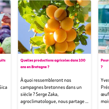
uits
Quelles productions agricoles dans 100
Pourq
ans en Bretagne ?
?
À quoi ressembleront nos
Yve
Sica
campagnes bretonnes dans un
Prés
siècle ? Serge Zaka,
œuf
agroclimatologue, nous partage …
moi