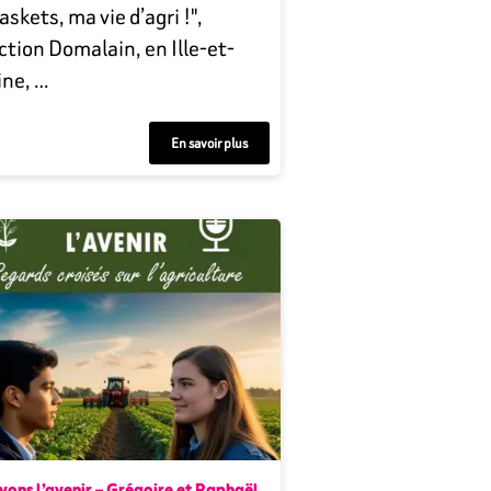
askets, ma vie d’agri !",
ction Domalain, en Ille-et-
ine, …
En savoir plus