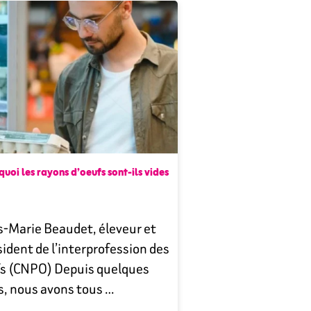
uoi les rayons d’oeufs sont-ils vides
s-Marie Beaudet, éleveur et
ident de l’interprofession des
s (CNPO) Depuis quelques
s, nous avons tous …