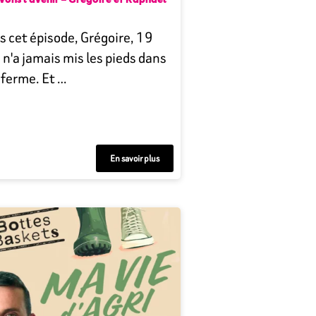
vons l’avenir – Grégoire et Raphaël
 cet épisode, Grégoire, 19
 n'a jamais mis les pieds dans
 ferme. Et …
En savoir plus