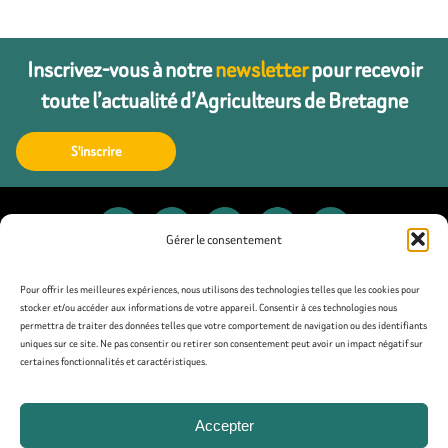
Inscrivez-vous à notre
newsletter
pour recevoir
toute l’actualité d’Agriculteurs de Bretagne
S'inscrire
Gérer le consentement
Contact
Pour offrir les meilleures expériences, nous utilisons des technologies telles que les cookies pour
stocker et/ou accéder aux informations de votre appareil. Consentir à ces technologies nous
permettra de traiter des données telles que votre comportement de navigation ou des identifiants
Presse
uniques sur ce site. Ne pas consentir ou retirer son consentement peut avoir un impact négatif sur
certaines fonctionnalités et caractéristiques.
Mentions légales
Accepter
Politique de confidentialité