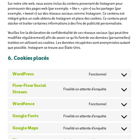
Sur notre site web, nous avons inclus du contenu provenant de Instagram pour
promouvoir des pages web (par exemple, « like », « pin ») ou les partager (par
exemple, « tweet ») sur des réseaux sociaux comme Instagram. Ce contenu est
intégré grâce un code obtenu de Instagram et place des cookies. Ce contenu peut
stocker et traiter certaines informations à des fins de publicité personnalisée.
Veuillez lire la déclaration de confidentialité de ces réseaux sociaux (qui peut être
modifiée régulièrement) afin de savoir ce qu’ils font de vos données (personnelles)
traitées en utilisant ces cookies. Les données récupérées sont anonymisées autant
que possible. Instagram se trouve aux États-Unis.
6. Cookies placés
WordPress
Fonctionnel
Consent
to
Flow-Flow Social
service
Finalité en attente d’enquête
Stream
wordpress
Consent
to
service
Wordfence
Fonctionnel
flow-
Consent
flow-
to
Google Fonts
Finalité en attente d’enquête
social-
service
Consent
stream
wordfence
to
Google Maps
Finalité en attente d’enquête
service
Consent
google-
to
fonts