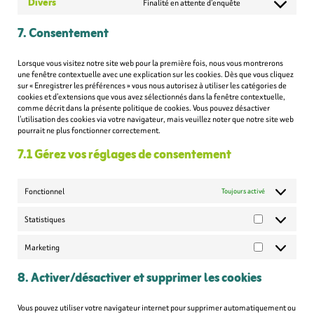
Divers
Finalité en attente d’enquête
service
Consent
google-
to
maps
7. Consentement
service
divers
Lorsque vous visitez notre site web pour la première fois, nous vous montrerons
une fenêtre contextuelle avec une explication sur les cookies. Dès que vous cliquez
sur « Enregistrer les préférences » vous nous autorisez à utiliser les catégories de
cookies et d’extensions que vous avez sélectionnés dans la fenêtre contextuelle,
comme décrit dans la présente politique de cookies. Vous pouvez désactiver
l’utilisation des cookies via votre navigateur, mais veuillez noter que notre site web
pourrait ne plus fonctionner correctement.
7.1 Gérez vos réglages de consentement
Fonctionnel
Toujours activé
Statistiques
Statistiques
Marketing
Marketing
8. Activer/désactiver et supprimer les cookies
Vous pouvez utiliser votre navigateur internet pour supprimer automatiquement ou