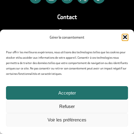
Contact
Presse
Gérer le consentement
Mentions légales
Pour offrir les meilleures expériences, nous utilisons des technologies telles que les cookies pour
stocker et/ou accéder aux informations de votre appareil. Consentir à ces technologies nous
Politique de confidentialité
permettra de traiter des données telles que votre comportement de navigation ou des identifiants
uniques sur ce site. Ne pas consentir ou retirer son consentement peut avoir un impact négatif sur
Politique de cookies (UE)
certaines fonctionnalités et caractéristiques.
Accepter
Refuser
Voir les préférences