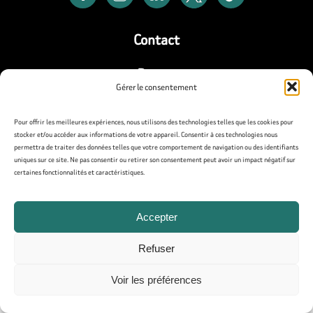
Contact
Presse
Gérer le consentement
Mentions légales
Pour offrir les meilleures expériences, nous utilisons des technologies telles que les cookies pour
stocker et/ou accéder aux informations de votre appareil. Consentir à ces technologies nous
Politique de confidentialité
permettra de traiter des données telles que votre comportement de navigation ou des identifiants
uniques sur ce site. Ne pas consentir ou retirer son consentement peut avoir un impact négatif sur
Politique de cookies (UE)
certaines fonctionnalités et caractéristiques.
Accepter
Refuser
Voir les préférences