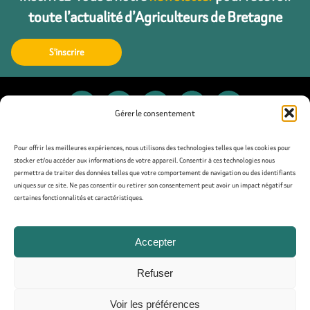
toute l’actualité d’Agriculteurs de Bretagne
S'inscrire
Gérer le consentement
Contact
Pour offrir les meilleures expériences, nous utilisons des technologies telles que les cookies pour
stocker et/ou accéder aux informations de votre appareil. Consentir à ces technologies nous
permettra de traiter des données telles que votre comportement de navigation ou des identifiants
Presse
uniques sur ce site. Ne pas consentir ou retirer son consentement peut avoir un impact négatif sur
certaines fonctionnalités et caractéristiques.
Mentions légales
Accepter
Politique de confidentialité
Refuser
Politique de cookies (UE)
Voir les préférences