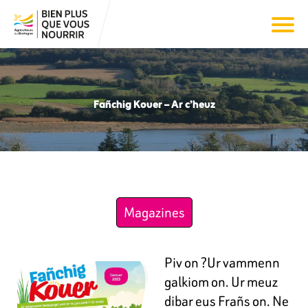
Fañchig Kouer – Ar c’heuz
Magazines
Piv on ?Ur vammenn
galkiom on. Ur meuz
dibar eus Frañs on. Ne