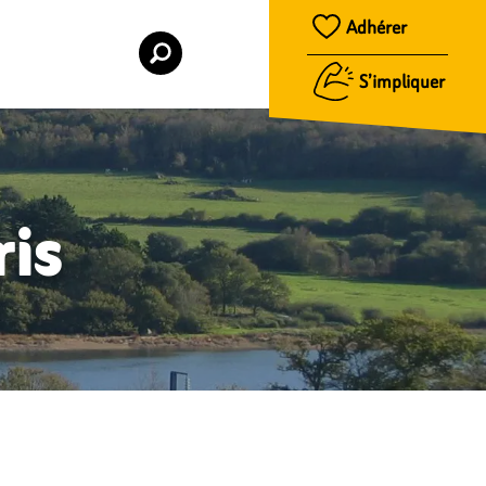
Adhérer
S’impliquer
ris