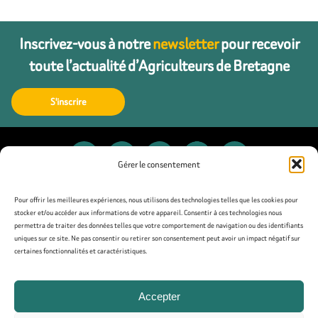
Inscrivez-vous à notre
newsletter
pour recevoir
toute l’actualité d’Agriculteurs de Bretagne
S'inscrire
Gérer le consentement
Contact
Pour offrir les meilleures expériences, nous utilisons des technologies telles que les cookies pour
stocker et/ou accéder aux informations de votre appareil. Consentir à ces technologies nous
permettra de traiter des données telles que votre comportement de navigation ou des identifiants
Presse
uniques sur ce site. Ne pas consentir ou retirer son consentement peut avoir un impact négatif sur
certaines fonctionnalités et caractéristiques.
Mentions légales
Accepter
Politique de confidentialité