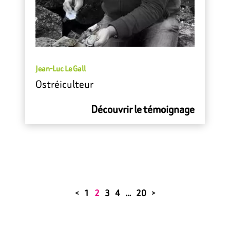
Jean-Luc Le Gall
Ostréiculteur
Découvrir le témoignage
1
2
3
4
…
20
<
>