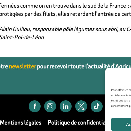
fermées comme on en trouve dans le sud de la France : 
protégées par des filets, elles retardent l’entrée de cer
Alain Guillou, responsable pôle légumes sous abri, au 
Saint-Pol-de-Léon
otre
newsletter
pour recevoir toute l’actualité d’Agric
Pour offrir les 
accéder aux info
telles que votre
consentement peu
Mentions légales
Politique de confidentialité
Poli
Ac