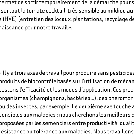
 il permet de sortir temporairement de la démarche pour
surtout la tomate cocktail, très sensible au mildiou au
(HVE) (entretien des locaux, plantations, recyclage de 
naissance pour notre travail ».
« Il y a trois axes de travail pour produire sans pesticid
produits de biocontrôle basés sur l’utilisation de méc
testons l’efficacité et les modes d’application. Ces pro
organismes (champignons, bactéries…), des phéromone
ou des insectes, par exemple. Le deuxième axe touche 
sensibles aux maladies : nous cherchons les meilleurs 
proposées par les semenciers entre productivité, qualit
résistance ou tolérance aux maladies. Nous travaillons 