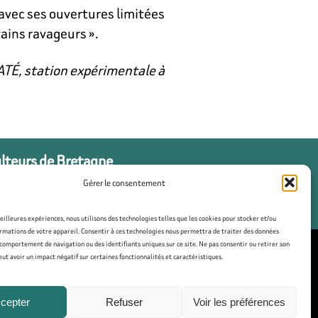
avec ses ouvertures limitées
tains ravageurs ».
CATÉ, station expérimentale à
ulteurs de Bretagne
Gérer le consentement
meilleures expériences, nous utilisons des technologies telles que les cookies pour stocker et/ou
rmations de votre appareil. Consentir à ces technologies nous permettra de traiter des données
 comportement de navigation ou des identifiants uniques sur ce site. Ne pas consentir ou retirer son
t avoir un impact négatif sur certaines fonctionnalités et caractéristiques.
tique de cookies (UE)
cepter
Refuser
Voir les préférences