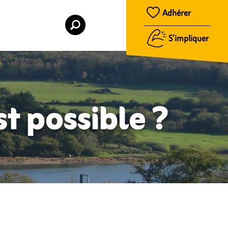
Adhérer
S’impliquer
st possible ?