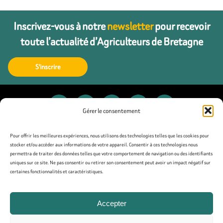
Inscrivez-vous à notre
newsletter
pour recevoir
toute l’actualité d’Agriculteurs de Bretagne
S'inscrire
Gérer le consentement
Contact
Pour offrir les meilleures expériences, nous utilisons des technologies telles que les cookies pour
stocker et/ou accéder aux informations de votre appareil. Consentir à ces technologies nous
permettra de traiter des données telles que votre comportement de navigation ou des identifiants
Presse
uniques sur ce site. Ne pas consentir ou retirer son consentement peut avoir un impact négatif sur
certaines fonctionnalités et caractéristiques.
Mentions légales
Accepter
Politique de confidentialité