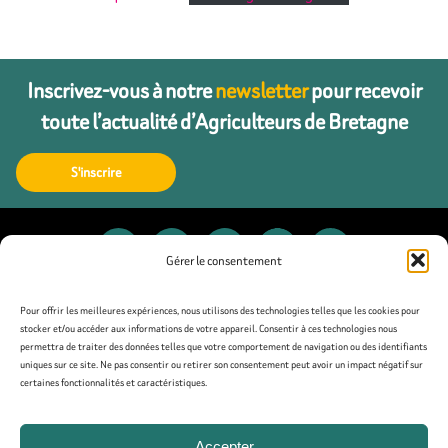
Inscrivez-vous à notre
newsletter
pour recevoir
toute l’actualité d’Agriculteurs de Bretagne
S'inscrire
Gérer le consentement
Contact
Pour offrir les meilleures expériences, nous utilisons des technologies telles que les cookies pour
stocker et/ou accéder aux informations de votre appareil. Consentir à ces technologies nous
permettra de traiter des données telles que votre comportement de navigation ou des identifiants
Presse
uniques sur ce site. Ne pas consentir ou retirer son consentement peut avoir un impact négatif sur
certaines fonctionnalités et caractéristiques.
Mentions légales
Accepter