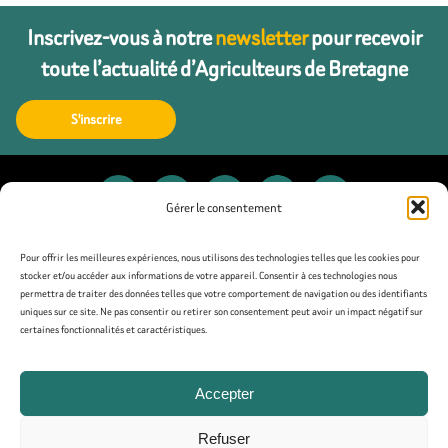
Inscrivez-vous à notre
newsletter
pour recevoir
toute l’actualité d’Agriculteurs de Bretagne
S'inscrire
Gérer le consentement
Contact
Pour offrir les meilleures expériences, nous utilisons des technologies telles que les cookies pour
stocker et/ou accéder aux informations de votre appareil. Consentir à ces technologies nous
permettra de traiter des données telles que votre comportement de navigation ou des identifiants
Presse
uniques sur ce site. Ne pas consentir ou retirer son consentement peut avoir un impact négatif sur
certaines fonctionnalités et caractéristiques.
Mentions légales
Accepter
Politique de confidentialité
Refuser