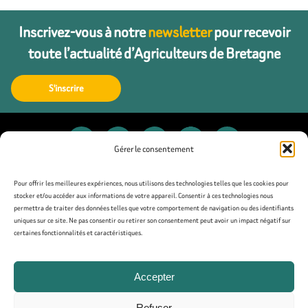
Inscrivez-vous à notre
newsletter
pour recevoir
toute l’actualité d’Agriculteurs de Bretagne
S'inscrire
Gérer le consentement
Contact
Pour offrir les meilleures expériences, nous utilisons des technologies telles que les cookies pour
stocker et/ou accéder aux informations de votre appareil. Consentir à ces technologies nous
permettra de traiter des données telles que votre comportement de navigation ou des identifiants
Presse
uniques sur ce site. Ne pas consentir ou retirer son consentement peut avoir un impact négatif sur
certaines fonctionnalités et caractéristiques.
Mentions légales
Accepter
Politique de confidentialité
Refuser