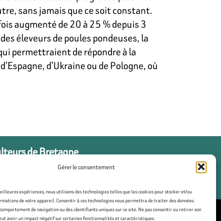
utre, sans jamais que ce soit constant.
efois augmenté de 20 à 25 % depuis 3
n des éleveurs de poules pondeuses, la
qui permettraient de répondre à la
r d’Espagne, d’Ukraine ou de Pologne, où
ulteurs de Bretagne
Gérer le consentement
meilleures expériences, nous utilisons des technologies telles que les cookies pour stocker et/ou
rmations de votre appareil. Consentir à ces technologies nous permettra de traiter des données
 comportement de navigation ou des identifiants uniques sur ce site. Ne pas consentir ou retirer son
t avoir un impact négatif sur certaines fonctionnalités et caractéristiques.