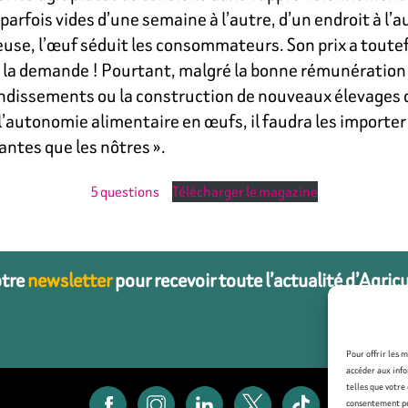
parfois vides d’une semaine à l’autre, d’un endroit à l’a
euse, l’œuf séduit les consommateurs. Son prix a tout
t de la demande ! Pourtant, malgré la bonne rémunératio
andissements ou la construction de nouveaux élevages 
 l’autonomie alimentaire en œufs, il faudra les importe
antes que les nôtres ».
5 questions
Télécharger le magazine
otre
newsletter
pour recevoir toute l’actualité d’Agric
Pour offrir les 
accéder aux info
telles que votre
consentement peu