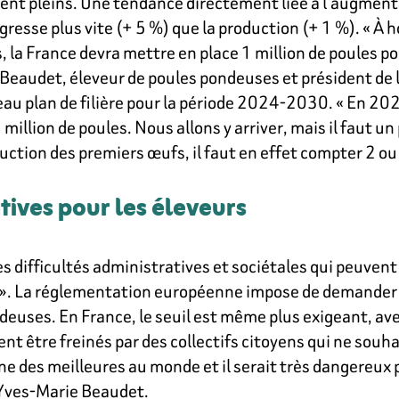
aient pleins. Une tendance directement liée à l’augmen
sse plus vite (+ 5 %) que la production (+ 1 %). « À h
 la France devra mettre en place 1 million de poules 
 Beaudet, éleveur de poules pondeuses et président de 
au plan de filière pour la période 2024-2030. « En 202
illion de poules. Nous allons y arriver, mais il faut un
duction des premiers œufs, il faut en effet compter 2 ou
tives pour les éleveurs
es difficultés administratives et sociétales qui peuven
. ». La réglementation européenne impose de demander 
euses. En France, le seuil est même plus exigeant, avec
 être freinés par des collectifs citoyens qui ne souha
une des meilleures au monde et il serait très dangereux
 Yves-Marie Beaudet.