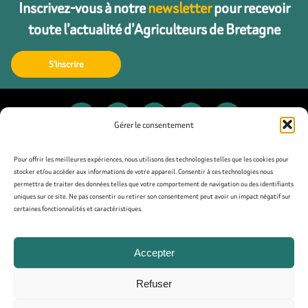
Inscrivez-vous à notre
newsletter
pour recevoir
toute l’actualité d’Agriculteurs de Bretagne
S'inscrire
Gérer le consentement
Contact
Pour offrir les meilleures expériences, nous utilisons des technologies telles que les cookies pour
stocker et/ou accéder aux informations de votre appareil. Consentir à ces technologies nous
permettra de traiter des données telles que votre comportement de navigation ou des identifiants
Presse
uniques sur ce site. Ne pas consentir ou retirer son consentement peut avoir un impact négatif sur
certaines fonctionnalités et caractéristiques.
Mentions légales
Accepter
Politique de confidentialité
Refuser
Politique de cookies (UE)