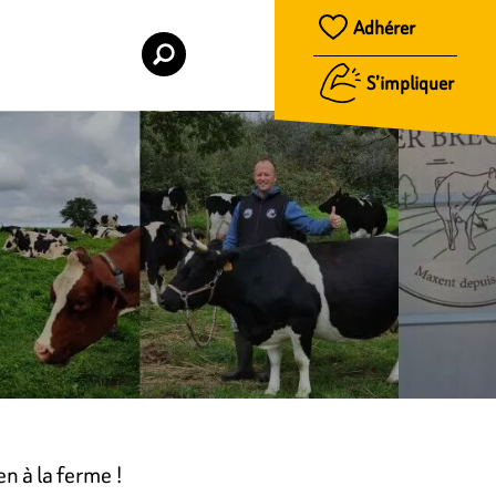
Adhérer
S’impliquer
n à la ferme !